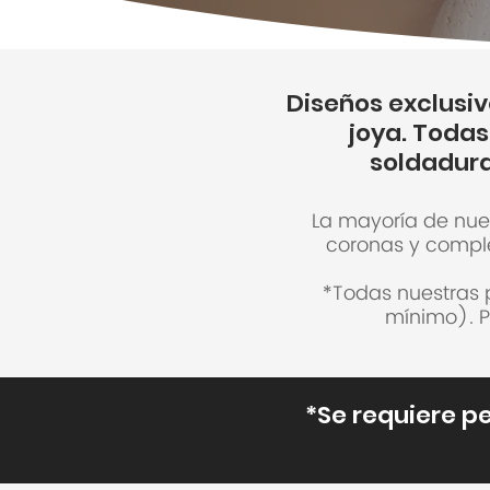
Diseños exclusi
joya. Todas
soldadura
La mayoría de nues
coronas y comple
*Todas nuestras p
mínimo). P
*Se requiere p