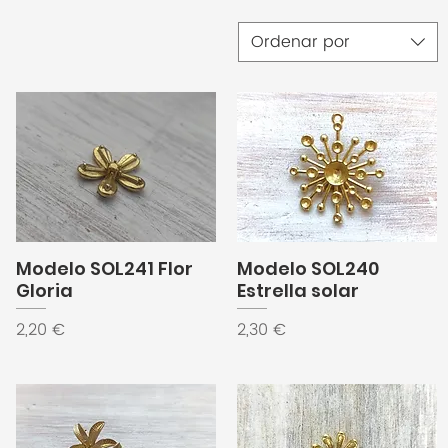
Ordenar por
Modelo SOL241 Flor
Modelo SOL240
Gloria
Estrella solar
Precio
Precio
2,20 €
2,30 €