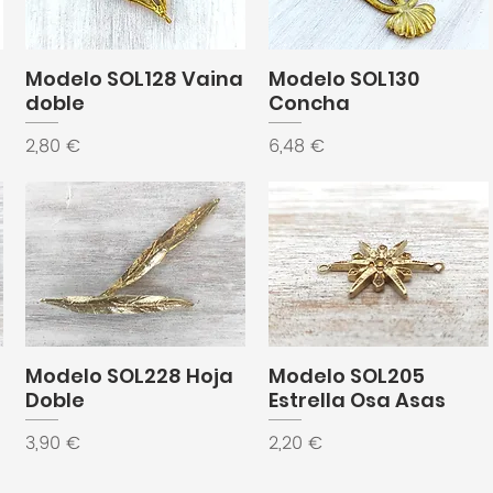
Modelo SOL128 Vaina
Modelo SOL130
doble
Concha
Precio
Precio
2,80 €
6,48 €
Modelo SOL228 Hoja
Modelo SOL205
Doble
Estrella Osa Asas
Precio
Precio
3,90 €
2,20 €