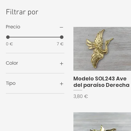
Filtrar por
Precio
0 €
7 €
Color
Modelo SOL243 Ave
Tipo
del paraíso Derecha
Para Soldar
Precio
3,80 €