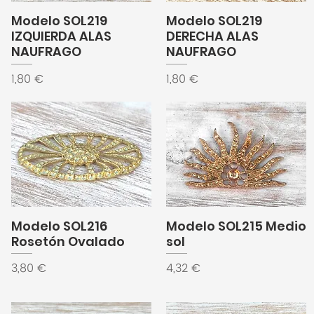
Modelo SOL219
Modelo SOL219
IZQUIERDA ALAS
DERECHA ALAS
NAUFRAGO
NAUFRAGO
Precio
Precio
1,80 €
1,80 €
Modelo SOL216
Modelo SOL215 Medio
Rosetón Ovalado
sol
Precio
Precio
3,80 €
4,32 €