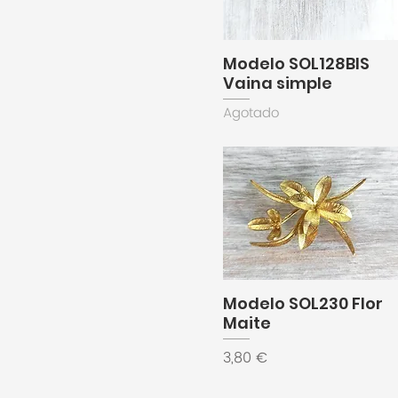
Modelo SOL128BIS
Vaina simple
Agotado
Modelo SOL230 Flor
Maite
Precio
3,80 €