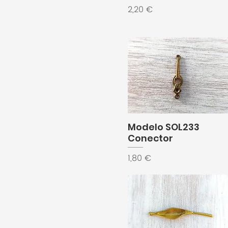
Precio
2,20 €
Modelo SOL233
Conector
Precio
1,80 €