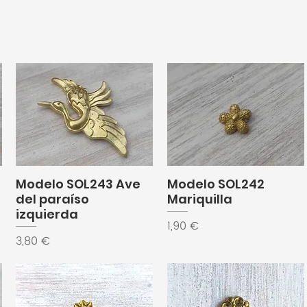
Modelo SOL243 Ave
Modelo SOL242
del paraíso
Mariquilla
izquierda
Precio
1,90 €
Precio
3,80 €