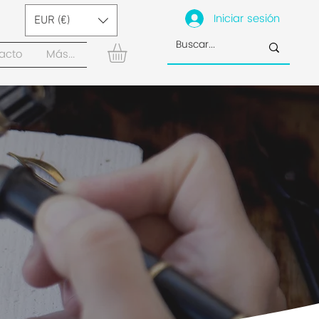
Iniciar sesión
EUR (€)
acto
Más...