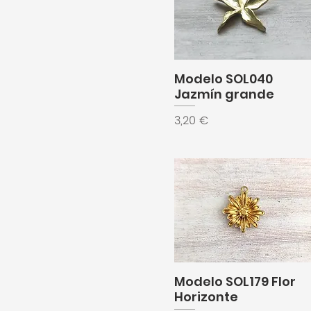
Modelo SOL040
Jazmín grande
Precio
3,20 €
Modelo SOL179 Flor
Horizonte