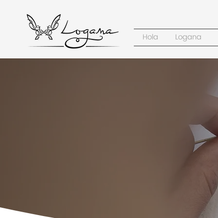
Hola
Logana