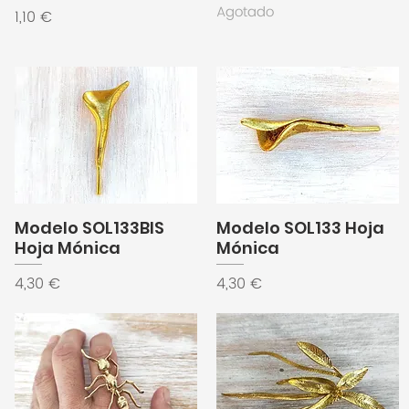
Agotado
Precio
1,10 €
Modelo SOL133BIS
Modelo SOL133 Hoja
Hoja Mónica
Mónica
Precio
Precio
4,30 €
4,30 €