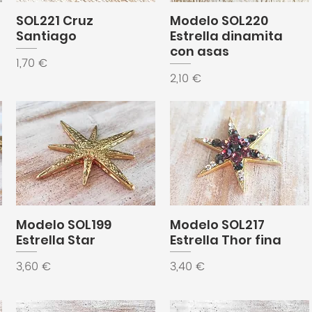
SOL221 Cruz
Modelo SOL220
Santiago
Estrella dinamita
con asas
Precio
1,70 €
Precio
2,10 €
Modelo SOL199
Modelo SOL217
Estrella Star
Estrella Thor fina
Precio
Precio
3,60 €
3,40 €