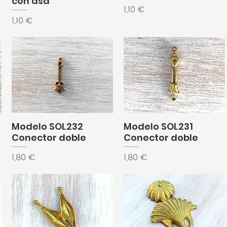
con asa
Precio
1,10 €
Precio
1,10 €
Modelo SOL232
Modelo SOL231
Conector doble
Conector doble
Precio
Precio
1,80 €
1,80 €