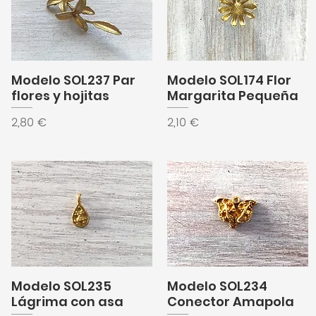
Modelo SOL237 Par
Modelo SOL174 Flor
flores y hojitas
Margarita Pequeña
Precio
Precio
2,80 €
2,10 €
Modelo SOL235
Modelo SOL234
Lágrima con asa
Conector Amapola