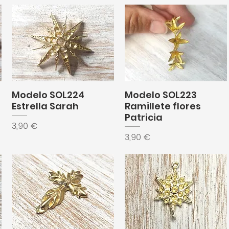
Modelo SOL224
Modelo SOL223
Estrella Sarah
Ramillete flores
Patricia
Precio
3,90 €
Precio
3,90 €