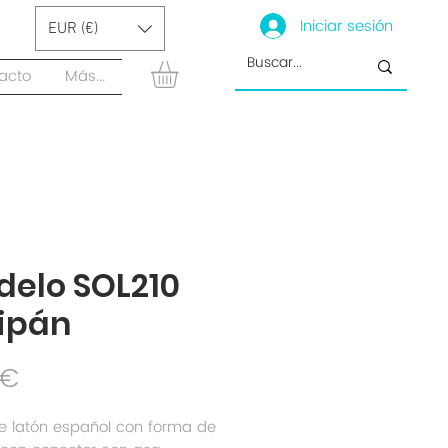
Iniciar sesión
EUR (€)
acto
Más...
elo SOL210
ipán
Precio
 €
e latón español con forma de