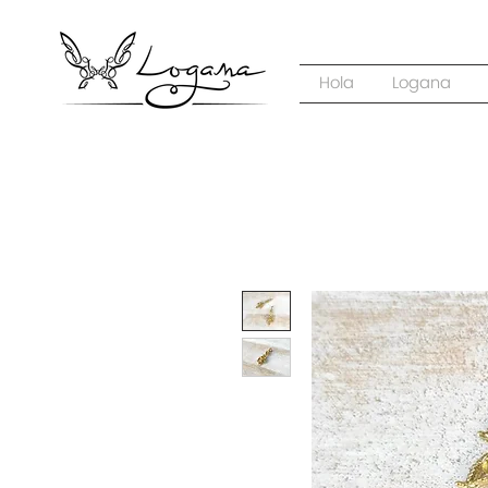
Hola
Logana