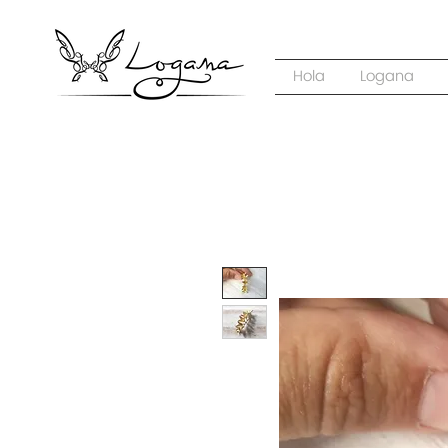
Hola
Logana