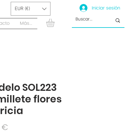
Iniciar sesión
EUR (€)
acto
Más...
delo SOL223
illete flores
ricia
Precio
 €