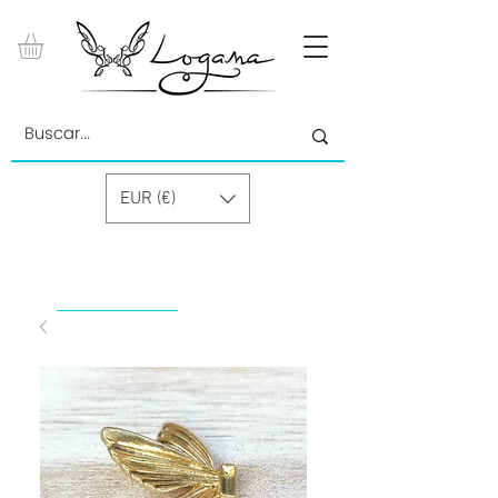
EUR (€)
by Paolino Grand Cru GmbH