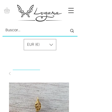
EUR (€)
by Paolino Grand Cru GmbH