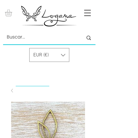
EUR (€)
by Paolino Grand Cru GmbH