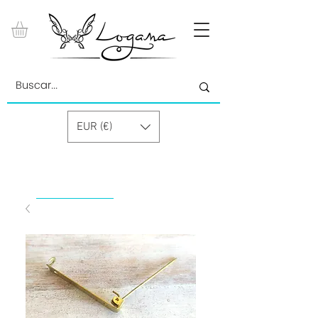
EUR (€)
by Paolino Grand Cru GmbH