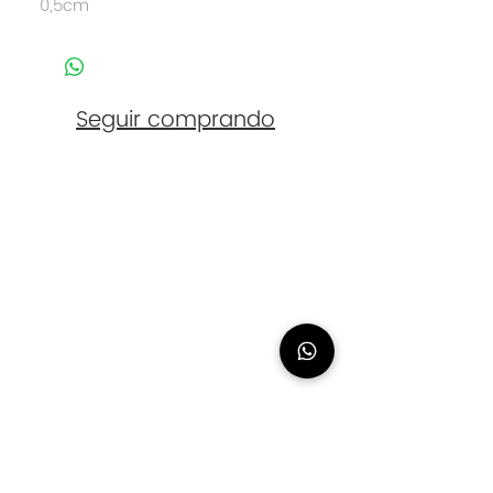
0,5cm
Seguir comprando
Contacto
eliasanchez@logana.es
648 054 774
Urbanización Nuevo Chilches, 28. Málaga
(Cita Previa
Necesaria)
Síguenos