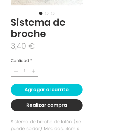
Sistema de
broche
Precio
3,40 €
Cantidad
*
Agregar al carrito
Realizar compra
Sistema de broche de latón (se
puede soldar) Medidas: 4cm x