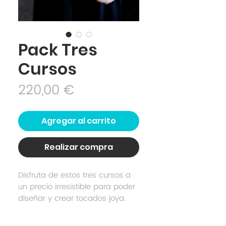
Pack Tres
Cursos
Precio
220,00 €
Agregar al carrito
Realizar compra
Disfruta de estos tres cursos a
un precio irresistible para poder
diseñar y crear tocados joya.
Todos los alumnos tienen un
descuento del 20% en todas