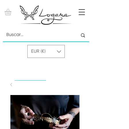
EUR (€)
by Paolino Grand Cru GmbH