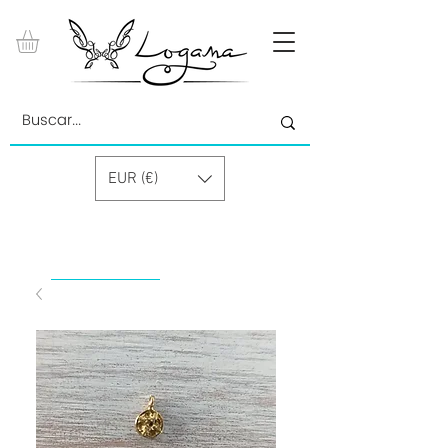
EUR (€)
by Paolino Grand Cru GmbH