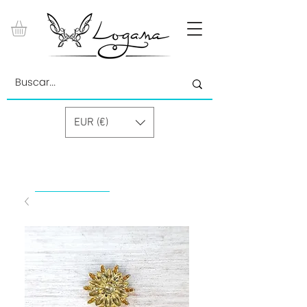
EUR (€)
by Paolino Grand Cru GmbH