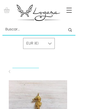
EUR (€)
by Paolino Grand Cru GmbH