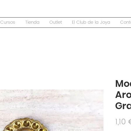
Cursos
Tienda
Outlet
El Club de la Joya
Cont
Mod
Aro
Gr
1,10