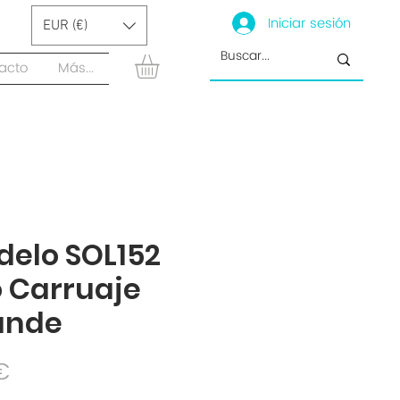
Iniciar sesión
EUR (€)
acto
Más...
elo SOL152
 Carruaje
ande
Precio
 €