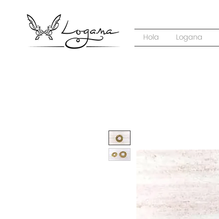
Hola
Logana