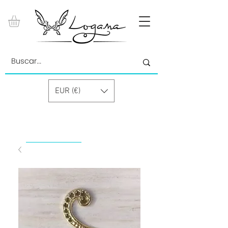
EUR (€)
by Paolino Grand Cru GmbH