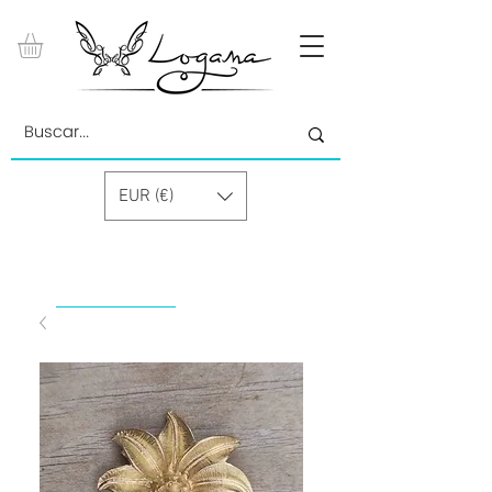
EUR (€)
by Paolino Grand Cru GmbH