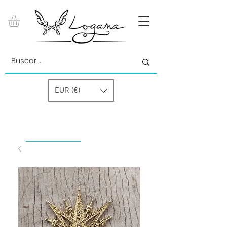
EUR (€)
by Paolino Grand Cru GmbH