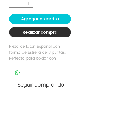
Agregar al carrito
Realizar compra
Pieza de latón español con
forma de Estrella de 8 puntas.
Perfecta para soldar con
soldadura a fuego (Joyería) o
soldador eléctrico (Alta
Bisutería). Tamaño: 4,5cm. Se
envían en bruto (no pulido) en
Seguir comprando
el color original del latón
(dorado envejecido) para ser
pintado o bañado del color que
se prefiera. Pieza de joyería
Contacto
sostenible hecha