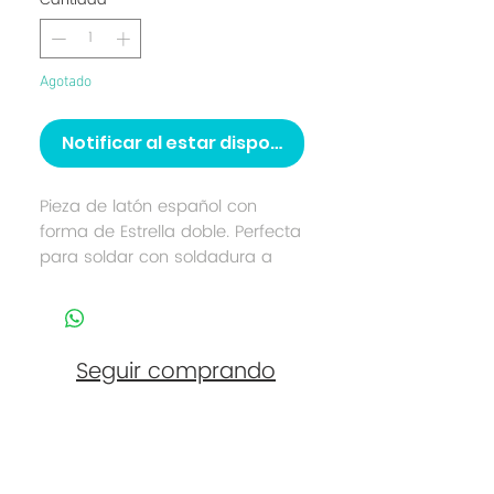
Cantidad
*
Agotado
Notificar al estar disponible
Pieza de latón español con
forma de Estrella doble. Perfecta
para soldar con soldadura a
fuego (Joyería) o soldador
eléctrico (Alta
Bisutería). Tamaño: 4 cm. Se
envían en bruto (no pulido) en
Seguir comprando
el color original del latón
(dorado envejecido) para ser
pintado o bañado del color que
se prefiera. Posibilidad de
Contacto
incorporar cristal central. Pieza