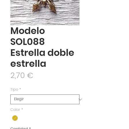
Modelo
SOL088
Estrella doble
estrella
Precio
2,70 €
Tipo
*
Color
*