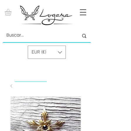
EUR (€)
by Paolino Grand Cru GmbH