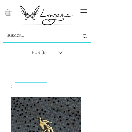
EUR (€)
by Paolino Grand Cru GmbH