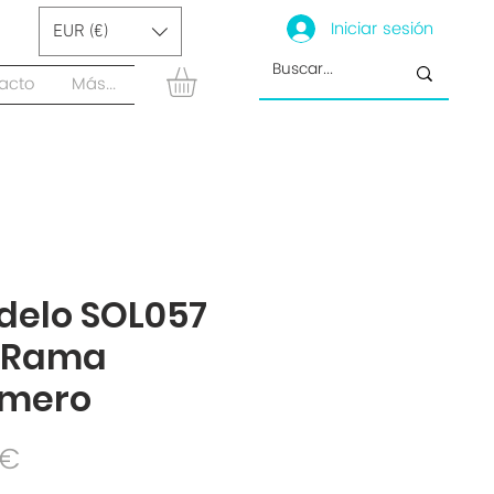
Iniciar sesión
EUR (€)
acto
Más...
delo SOL057
S Rama
umero
Precio
 €