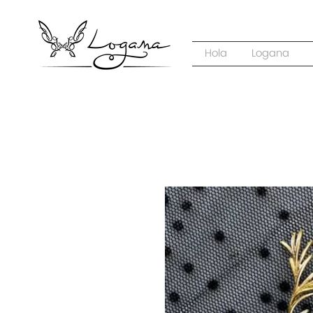
Hola
Logana