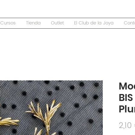
Cursos
Tienda
Outlet
El Club de la Joya
Cont
Mo
BI
Pl
2,10