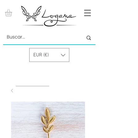
EUR (€)
by Paolino Grand Cru GmbH