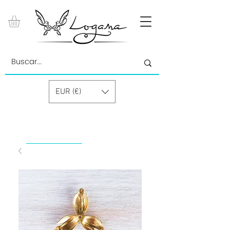
EUR (€)
by Paolino Grand Cru GmbH