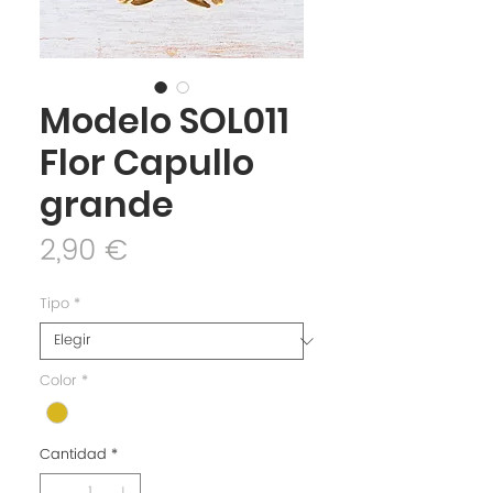
Modelo SOL011
Flor Capullo
grande
Precio
2,90 €
Tipo
*
Color
*
Cantidad
*