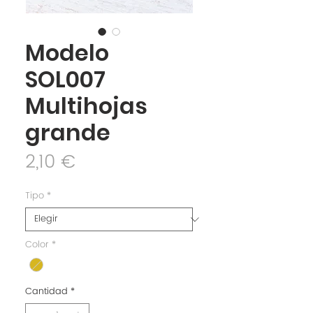
Modelo
SOL007
Multihojas
grande
Precio
2,10 €
Tipo
*
Color
*
Cantidad
*