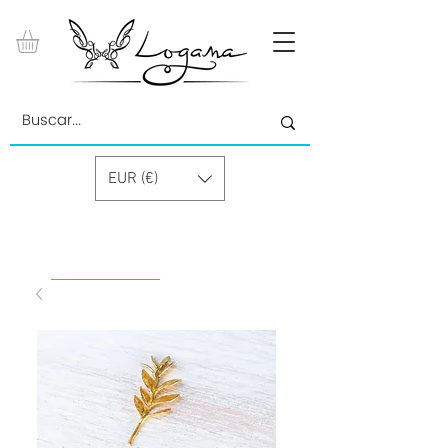
EUR (€)
by Paolino Grand Cru GmbH