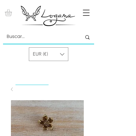
EUR (€)
by Paolino Grand Cru GmbH