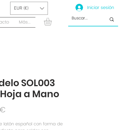
Iniciar sesión
EUR (€)
acto
Más...
delo SOL003
 Hoja a Mano
Precio
 €
e latón español con forma de