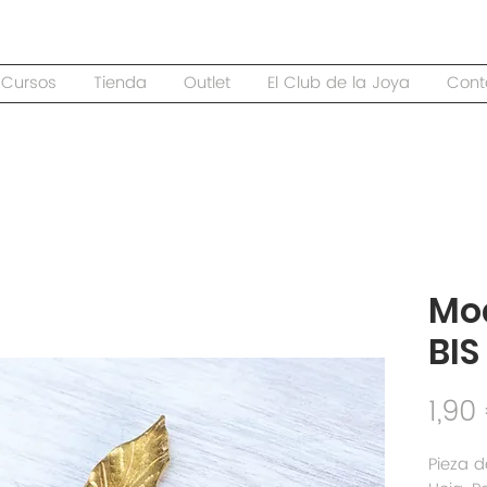
Cursos
Tienda
Outlet
El Club de la Joya
Cont
Mo
BIS
1,90
Pieza d