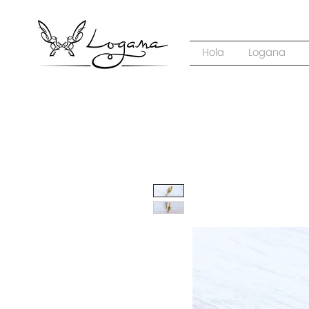
Hola
Logana