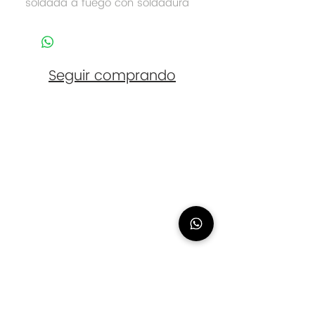
soldada a fuego con soldadura
de plata. Bañada en plata de
Ley. Un auténtica joya digna de
ser heredada de generación en
generación.
Seguir comprando
Contacto
eliasanchez@logana.es
648 054 774
Urbanización Nuevo Chilches, 28. Málaga
(Cita Previa
Necesaria)
Síguenos