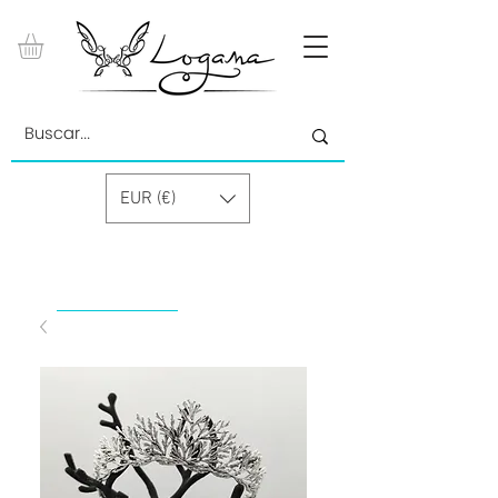
EUR (€)
by Paolino Grand Cru GmbH