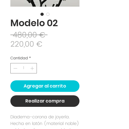
Modelo 02
Precio
 480,00 € 
Precio
220,00 €
de
Cantidad
*
oferta
Agregar al carrito
Realizar compra
Diadema-corona de joyería.
Hecha en latón (material noble)