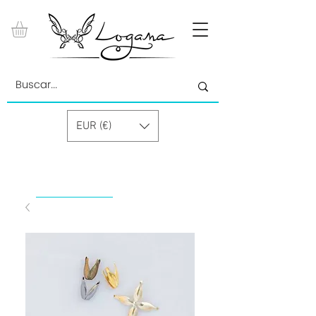
EUR (€)
by Paolino Grand Cru GmbH