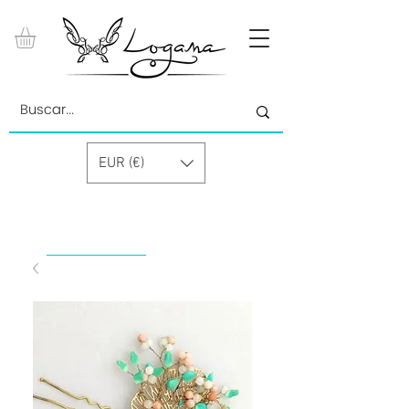
EUR (€)
by Paolino Grand Cru GmbH