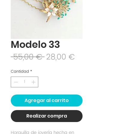
Modelo 33
Precio
Precio
 55,00 € 
28,00 €
de
Cantidad
*
oferta
Agregar al carrito
Realizar compra
Horquilla de joyería hecha en