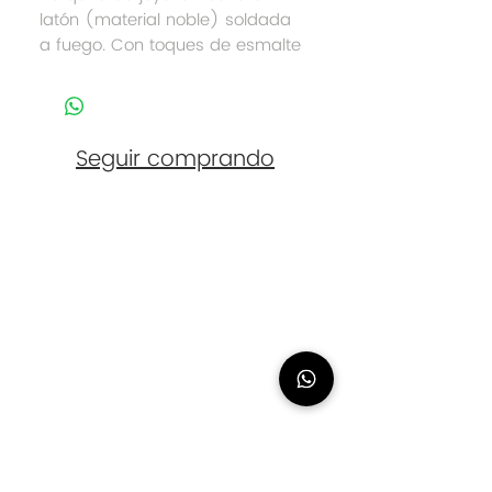
latón (material noble) soldada
a fuego. Con toques de esmalte
de joyería, rocayas y flor de
resina. Acabado en dorado.
Seguir comprando
Contacto
eliasanchez@logana.es
648 054 774
Urbanización Nuevo Chilches, 28. Málaga
(Cita Previa
Necesaria)
Síguenos