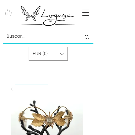
EUR (€)
by Paolino Grand Cru GmbH