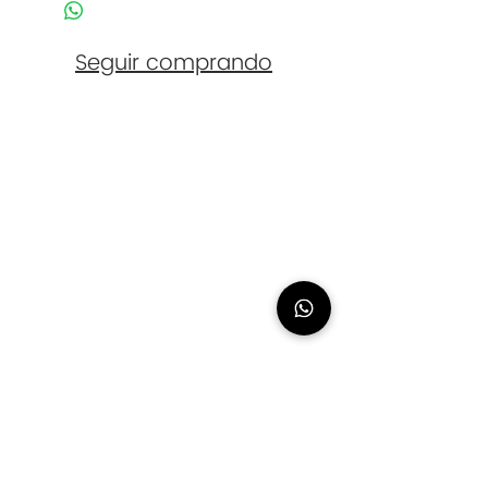
dorado.
Seguir comprando
Contacto
eliasanchez@logana.es
648 054 774
Urbanización Nuevo Chilches, 28. Málaga
(Cita Previa
Necesaria)
Síguenos
Newsletter