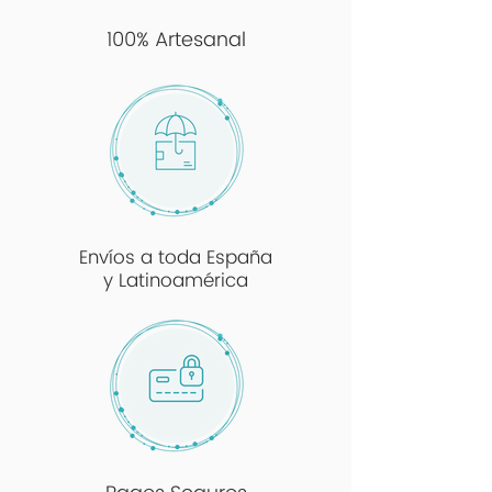
100% Artesanal
Envíos a toda España
y Latinoamérica