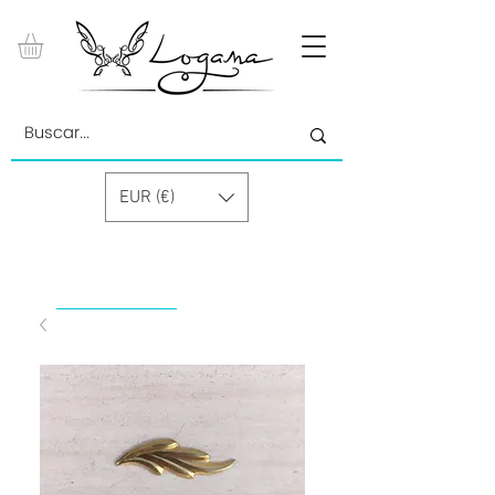
EUR (€)
by Paolino Grand Cru GmbH