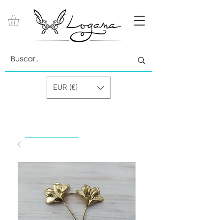
EUR (€)
by Paolino Grand Cru GmbH