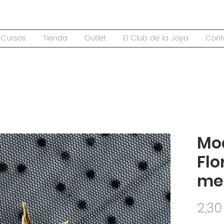
Cursos
Tienda
Outlet
El Club de la Joya
Cont
Mo
Flo
me
2,30