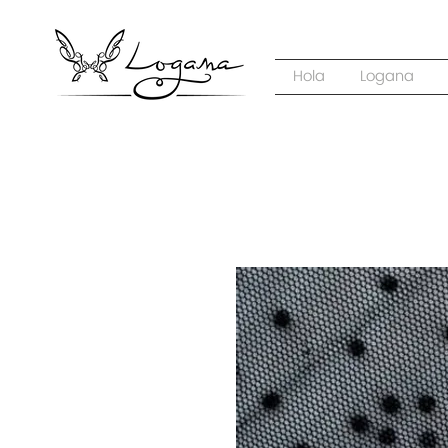
Hola
Logana