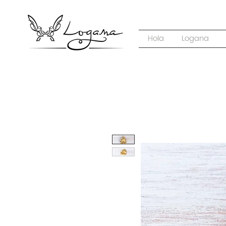
Hola
Logana