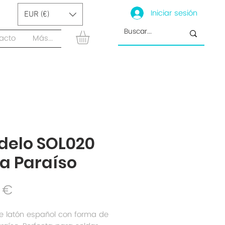
Iniciar sesión
EUR (€)
acto
Más...
delo SOL020
a Paraíso
Precio
 €
e latón español con forma de