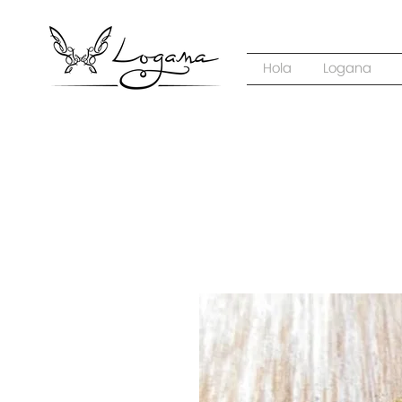
Hola
Logana