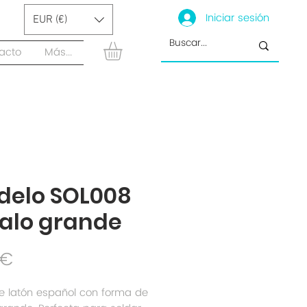
Iniciar sesión
EUR (€)
acto
Más...
delo SOL008
alo grande
Precio
 €
e latón español con forma de