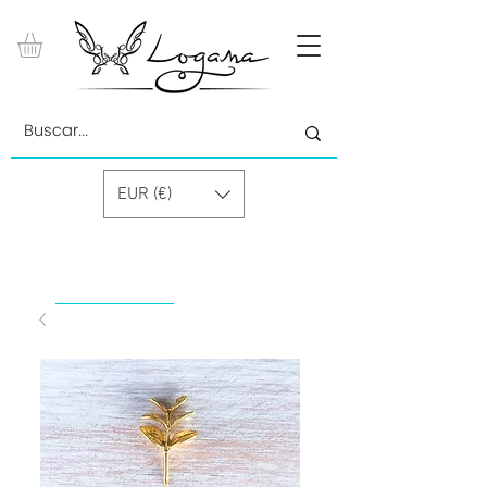
EUR (€)
by Paolino Grand Cru GmbH