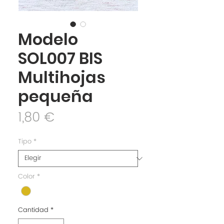
Modelo
SOL007 BIS
Multihojas
pequeña
Precio
1,80 €
Tipo
*
Color
*
Cantidad
*