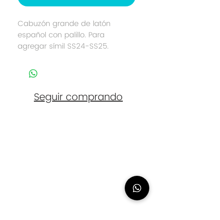
Cabuzón grande de latón
español con palillo. Para
agregar símil SS24-SS25.
Seguir comprando
Contacto
eliasanchez@logana.es
648 054 774
Urbanización Nuevo Chilches, 28. Málaga
(Cita Previa
Necesaria)
Síguenos