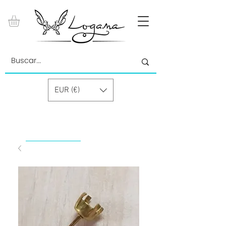
EUR (€)
by Paolino Grand Cru GmbH